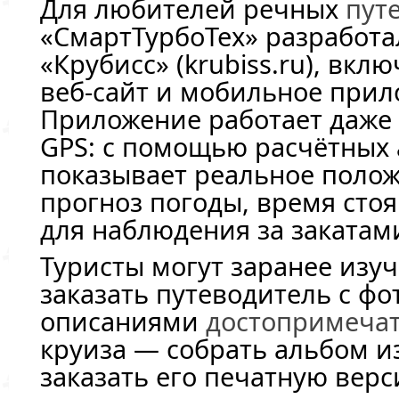
Для любителей речных
пут
«СмартТурбоТех» разработ
«Крубисс» (krubiss.ru), вк
веб-сайт и мобильное прил
Приложение работает даже 
GPS: с помощью расчётных
показывает реальное полож
прогноз погоды, время сто
для наблюдения за закатами
Туристы могут заранее изу
заказать путеводитель с ф
описаниями
достопримеча
круиза — собрать альбом и
заказать его печатную верс