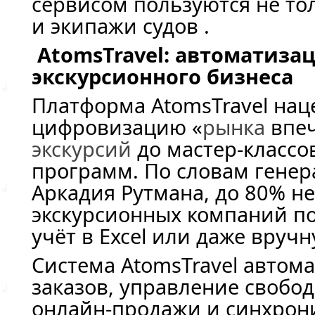
сервисом пользуются не то
и экипажи судов .
AtomsTravel: автоматиза
экскурсионного бизнеса
Платформа AtomsTravel нац
цифровизацию «
рынка
впеч
экскурсий
до мастер-классо
программ. По словам генер
Аркадия Рутмана, до 80% н
экскурсионных компаний п
учёт в Excel или даже вручн
Система AtomsTravel автом
заказов, управление свобо
онлайн-продажи и синхрон