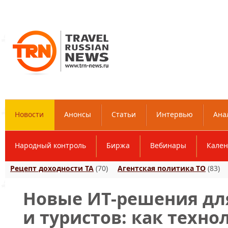
Новости
Анонсы
Статьи
Интервью
Ана
Народный контроль
Биржа
Вебинары
Кален
Рецепт доходности ТА
(70)
Агентская политика ТО
(83)
Новые ИТ-решения дл
и туристов: как техн