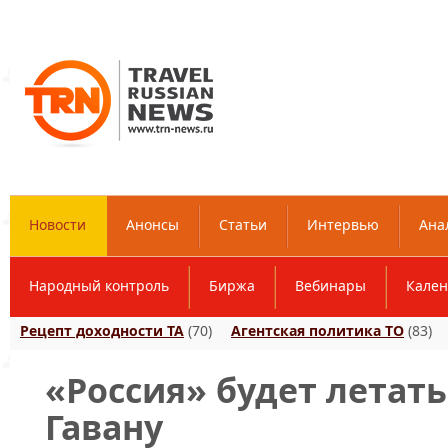
Новости
Анонсы
Статьи
Интервью
Ана
Народный контроль
Биржа
Вебинары
Кален
Рецепт доходности ТА
(70)
Агентская политика ТО
(83)
«Россия» будет летат
Гавану