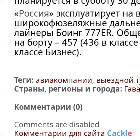
планируется в субботу 30 д
«
Россия
» эксплуатирует на
широкофюзеляжные дальне
лайнеры Боинг 777ER. Обще
на борту – 457 (436 в класс
классе Бизнес).
Теги:
авиакомпании
,
выездной 
Страны, регионы и города:
Гав
Комментарии (
0
)
Comments are disabled
Комментарии для сайта
Cackl
e