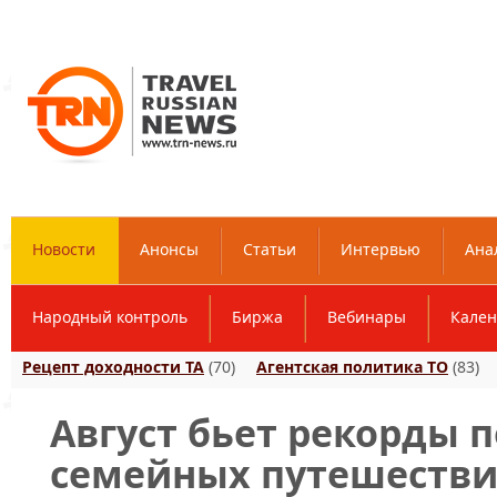
Новости
Анонсы
Статьи
Интервью
Ана
Народный контроль
Биржа
Вебинары
Кален
Рецепт доходности ТА
(70)
Агентская политика ТО
(83)
Август бьет рекорды п
семейных путешестви