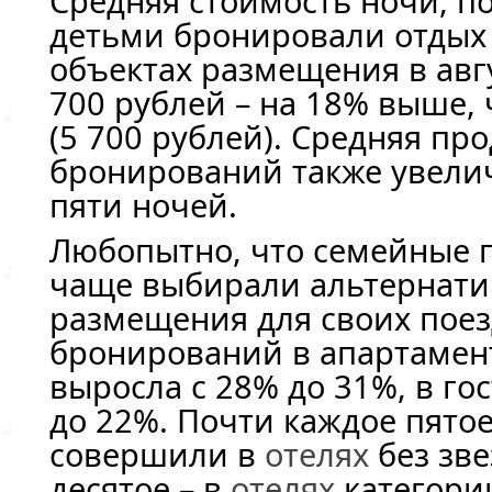
Средняя стоимость ночи, по
детьми бронировали отдых 
объектах размещения в авгу
700 рублей – на 18% выше,
(5 700 рублей). Средняя п
бронирований также увелич
пяти ночей.
Любопытно, что семейные 
чаще выбирали альтернати
размещения для своих поез
бронирований в апартамент
выросла с 28% до 31%, в го
до 22%. Почти каждое пято
совершили в
отелях
без зве
десятое – в
отелях
категории