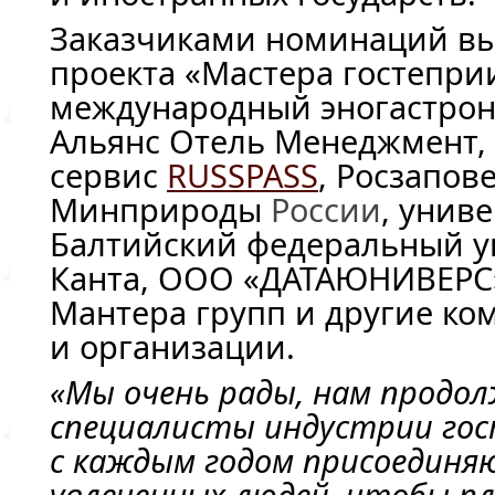
Заказчиками номинаций вы
проекта «Мастера гостепри
международный эногастрон
Альянс Отель Менеджмент,
сервис
RUSSPASS
, Росзапов
Минприроды
России
, унив
Балтийский федеральный ун
Канта,
ООО «ДАТАЮНИВЕРС
Мантера групп и другие ко
и организации.
«Мы очень рады, нам продо
специалисты индустрии го
с каждым годом присоединя
увлеченных людей, чтобы пл