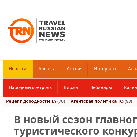
Новости
Анонсы
Статьи
Интервью
Ана
Народный контроль
Биржа
Вебинары
Кален
Рецепт доходности ТА
(70)
Агентская политика ТО
(83)
В новый сезон главно
туристического конку