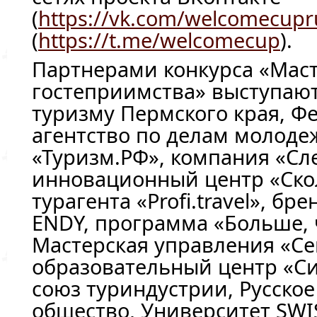
(
https://vk.com/welcomecupr
(
https://t.me/welcomecup
).
Партнерами конкурса «Мас
гостеприимства» выступаю
туризму Пермского края, Ф
агентство по делам молоде
«Туризм.РФ», компания «Сле
инновационный центр «Скол
турагента «Profi.travel», бр
ENDY, программа «Больше, 
Мастерская управления «Се
образовательный центр «Си
союз туриндустрии, Русско
общество, Университет SWI