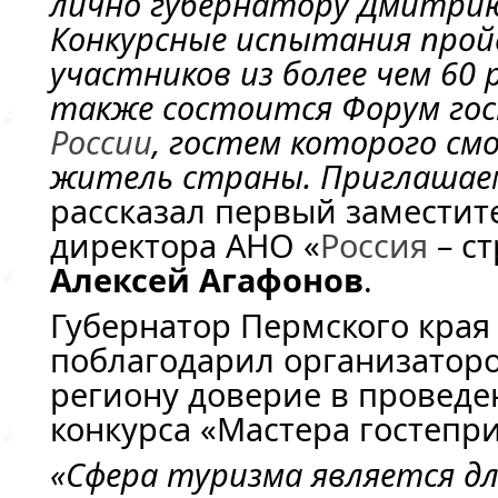
лично губернатору Дмитрию
Конкурсные испытания прой
участников из более чем 60 
также состоится Форум го
России
, гостем которого с
житель страны. Приглашаем
рассказал первый заместит
директора АНО «
Россия
– с
Алексей Агафонов
.
Губернатор Пермского кра
поблагодарил организаторо
региону доверие в проведе
конкурса «Мастера гостепр
«Сфера туризма является дл