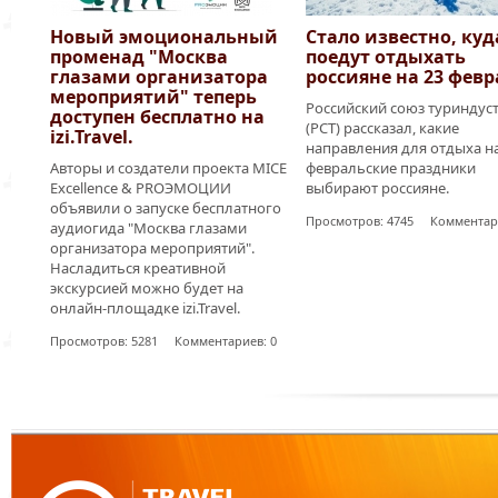
Новый эмоциональный
Стало известно, куд
променад "Москва
поедут отдыхать
глазами организатора
россияне на 23 февр
мероприятий" теперь
Российский союз туриндус
доступен бесплатно на
(РСТ) рассказал, какие
izi.Travel.
направления для отдыха н
Авторы и создатели проекта MICE
февральские праздники
Excellence & PROЭМОЦИИ
выбирают россияне.
объявили о запуске бесплатного
Просмотров: 4745 Комментари
аудиогида "Москва глазами
организатора мероприятий".
Насладиться креативной
экскурсией можно будет на
онлайн-площадке izi.Travel.
Просмотров: 5281 Комментариев: 0