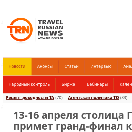
Новости
Анонсы
Статьи
Интервью
Ана
Народный контроль
Биржа
Вебинары
Кален
Рецепт доходности ТА
(70)
Агентская политика ТО
(83)
13-16 апреля столица
примет гранд-финал к