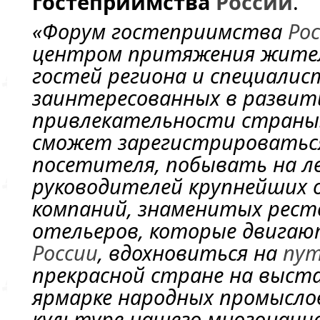
гостеприимства
России
.
«Форум гостеприимства
Ро
центром притяжения жителе
гостей региона и специалис
заинтересованных в развит
привлекательности страны
сможет зарегистрироваться
посетителя, побывать на л
руководителей крупнейших 
компаний, знаменитых рест
отельеров, которые двигаю
России
, вдохновиться на
пу
прекрасной стране на выста
ярмарке народных промыслов
культуре нашего многонацио