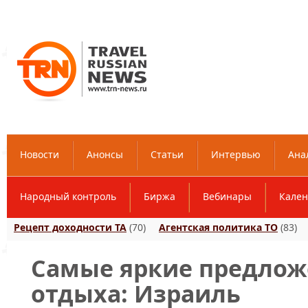
Новости
Анонсы
Статьи
Интервью
Ана
Народный контроль
Биржа
Вебинары
Кален
Рецепт доходности ТА
(70)
Агентская политика ТО
(83)
Самые яркие предлож
отдыха: Израиль