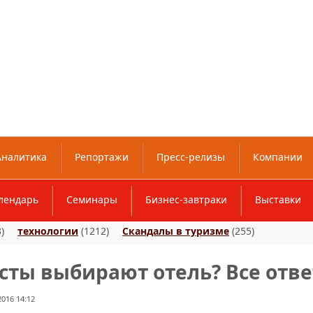
Аналитика
Репортажи
Пресс-релизы
Компании
лендарь
Семинары
Бизнес-завтраки
Выставки
)
технологии
(1212)
Скандалы в туризме
(255)
сты выбирают отель? Все отве
016 14:12