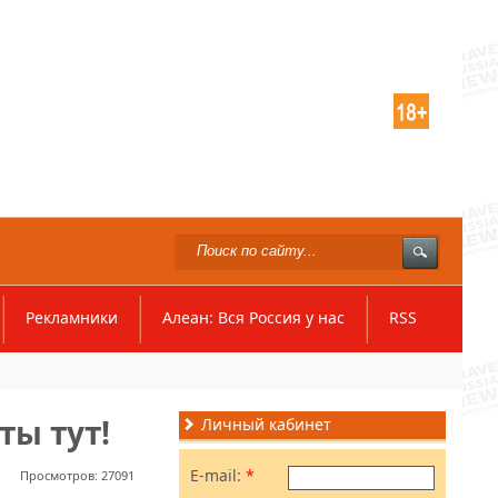
Рекламники
Алеан: Вся Россия у нас
RSS
ты тут!
Личный кабинет
E-mail:
*
Просмотров: 27091