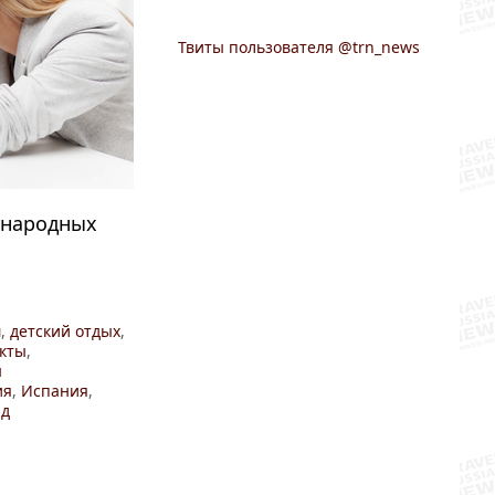
Твиты пользователя @trn_news
ународных
м
,
детский отдых
,
кты
,
ы
ия
,
Испания
,
нд