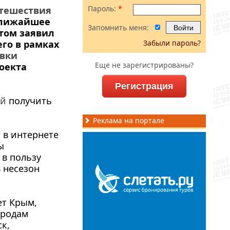
Пароль:
*
тешествия
 ближайшее
Запомнить меня:
этом заявил
его в рамках
Забыли пароль?
вки
Еще не зарегистрированы?
оекта
Регистрация
ей
получить
Реклама на портале
 в интернете
ы
 в пользу
в несезон
ет Крым,
ородам
ск,