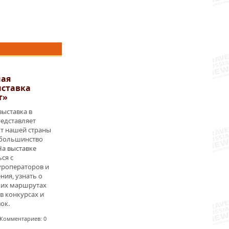
ая
ыставка
т»
выставка в
редставляет
т нашей страны
 большинство
На выставке
ся с
роператоров и
ия, узнать о
ких маршрутах
 в конкурсах и
ок.
Комментариев: 0