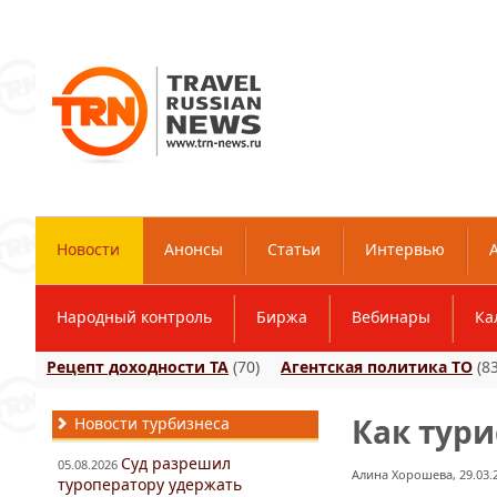
Новости
Анонсы
Статьи
Интервью
Народный контроль
Биржа
Вебинары
Ка
Рецепт доходности ТА
(70)
Агентская политика ТО
(83
Как тури
Новости турбизнеса
Суд разрешил
05.08.2026
Алина Хорошева, 29.03.2
туроператору удержать