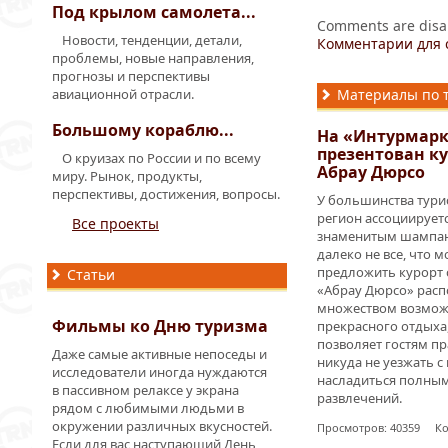
Под крылом самолета...
Comments are disa
Новости, тенденции, детали,
Комментарии для 
проблемы, новые направления,
прогнозы и перспективы
авиационной отрасли.
Материалы по 
Большому кораблю...
На «Интурмарк
презентован к
О круизах по России и по всему
Абрау Дюрсо
миру. Рынок, продукты,
перспективы, достижения, вопросы.
У большинства турис
регион ассоциируетс
Все проекты
знаменитым шампанс
далеко не все, что 
предложить курорт 
Статьи
«Абрау Дюрсо» расп
множеством возмож
Фильмы ко Дню туризма
прекрасного отдыха,
позволяет гостям п
Даже самые активные непоседы и
никуда не уезжать с
исследователи иногда нуждаются
насладиться полны
в пассивном релаксе у экрана
развлечений.
рядом с любимыми людьми в
окружении различных вкусностей.
Просмотров: 40359 Ко
Если для вас наступающий День