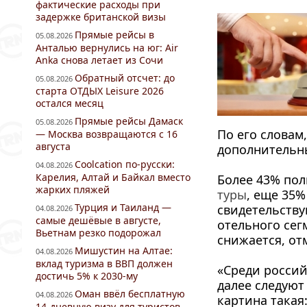
фактические расходы при
задержке британской визы
Прямые рейсы в
05.08.2026
Анталью вернулись на юг: Air
Anka снова летает из Сочи
Обратный отсчет: до
05.08.2026
старта ОТДЫХ Leisure 2026
остался месяц
Прямые рейсы Дамаск
05.08.2026
По его словам
— Москва возвращаются с 16
августа
дополнительн
Coolcation по-русски:
04.08.2026
Карелия, Алтай и Байкал вместо
Более 43% пол
жарких пляжей
туры
, еще 35%
Турция и Таиланд —
свидетельству
04.08.2026
самые дешёвые в августе,
отельного сег
Вьетнам резко подорожал
снижается, от
Мишустин на Алтае:
04.08.2026
вклад туризма в ВВП должен
«Среди россий
достичь 5% к 2030-му
далее следуют
Оман ввёл бесплатную
04.08.2026
картина такая:
14-дневную визу для туристов