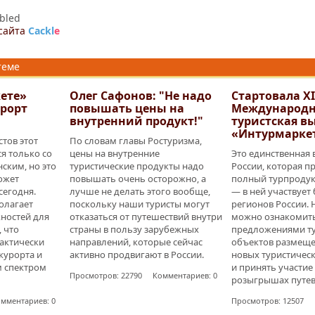
bled
сайта
Cackl
e
теме
ете»
Олег Сафонов: "Не надо
Стартовала XI
урорт
повышать цены на
Международн
внутренний продукт!"
туристская в
«Интурмарке
тов этот
По словам главы Ростуризма,
я только со
цены на внутренние
Это единственная 
ким, но это
туристические продукты надо
России, которая п
может
повышать очень осторожно, а
полный турпродук
сегодня.
лучше не делать этого вообще,
— в ней участвует
олагает
поскольку наши туристы могут
регионов России. 
ностей для
отказаться от путешествий внутри
можно ознакомить
 что
страны в пользу зарубежных
предложениями ту
рактически
направлений, которые сейчас
объектов размещен
 курорта и
активно продвигают в России.
новых туристичес
м спектром
и принять участие
Просмотров: 22790 Комментариев: 0
розыгрышах путев
мментариев: 0
Просмотров: 12507 