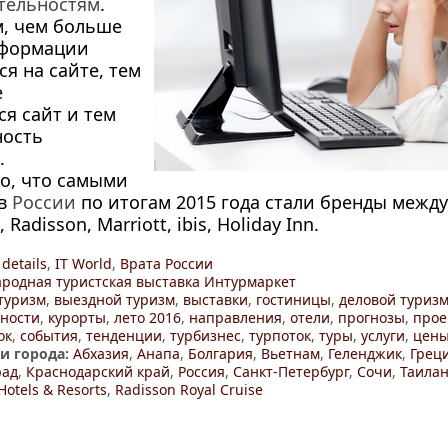
тельностям
.
м, чем больше
нформации
ся на сайте, тем
е
я сайт и тем
ость
я.
о, что самыми
 в
России
по итогам 2015 года стали бренды межд
 Radisson, Marriott, ibis, Holiday Inn.
 details
,
IT World
,
Врата России
родная туристская выставка Интурмаркет
туризм
,
выездной туризм
,
выставки
,
гостиницы
,
деловой туриз
ности
,
курорты
,
лето 2016
,
направления
,
отели
,
прогнозы
,
прое
ок
,
события
,
тенденции
,
турбизнес
,
турпоток
,
туры
,
услуги
,
цен
и города:
Абхазия
,
Анапа
,
Болгария
,
Вьетнам
,
Геленджик
,
Грец
рад
,
Краснодарский край
,
Россия
,
Санкт-Петербург
,
Сочи
,
Таила
Hotels & Resorts
,
Radisson Royal Cruise