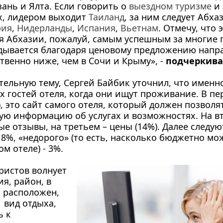
зань и Ялта. Если говорить о
выездном туризме
и 
х, лидером выходит
Таиланд
, за ним следует Абха
рия
,
Нидерланды
,
Испания
,
Вьетнам
. Отмечу, что 
ля Абхазии, пожалуй, самым успешным за многие г
дывается благодаря ценовому предложению напр
твенно ниже, чем в Сочи и Крыму», -
подчеркивае
отельную тему, Сергей Байбик уточнил, что именн
 гостей отеля, когда они ищут проживание. В п
), это сайт самого отеля, который должен позволя
ю информацию об услугах и возможностях. На в
ные отзывы, на третьем – цены (14%). Далее следу
- 8%, «недорого» (то есть, насколько бюджетно мо
ом отеле) - 3%.
уристов волнует
я, район, в
 расположен,
 вид отдыха,
ь к