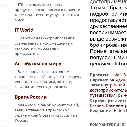
достопримеча
TRN рассказывает о новых
Таким образо
продуктах и технологиях в сегменте
подробной и
железнодорожных услуг в России и
предоставляет
мире.
дружественне
IT World
воспринимаетс
выше возможн
Новости онлайн-бронирования,
современных информационных
бронировани
технологий, мобильных
Примечательн
приложений.
популярными
цепочек Hilton,
Автобусом по миру
Все нюансы отрасли в одном
Проекты:
Hotels &
спецпроекте – «Автобусом по миру».
Партнер:
Междуна
Репортажи, аналитика, новости,
Теги:
внутренний 
сюжеты, интервью, прогнозы.
достопримечатель
путешествия
,
рын
Врата России
Страны, регионы 
Мы живем в самой удивительной,
Казань
,
Калининг
величественной и прекрасной
Компании:
Hilton 
стране мира! О развитии туризма в
России.
Комментарии (
0
)