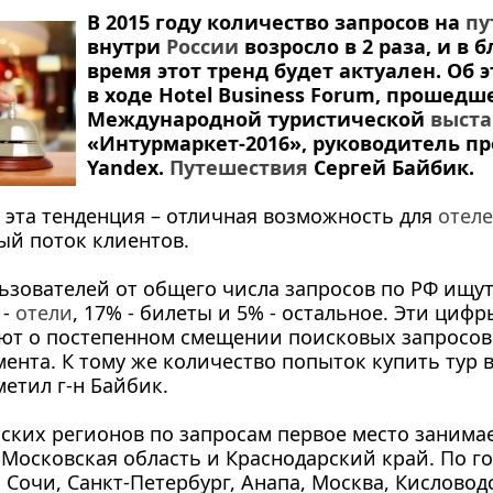
В 2015 году количество запросов на
пу
внутри
России
возросло в 2 раза, и в
время этот тренд будет актуален. Об 
в ходе Hotel Business Forum, прошедш
Международной туристической
выста
«Интурмаркет-2016», руководитель пр
Yandex.
Путешествия
Сергей Байбик.
, эта тенденция – отличная возможность для
отел
ый поток клиентов.
ьзователей от общего числа запросов по РФ ищут
 -
отели
, 17% - билеты и 5% - остальное. Эти цифр
ют о постепенном смещении поисковых запросов
мента. К тому же количество попыток купить тур 
метил г-н Байбик.
ских регионов по запросам первое место занима
 Московская область и Краснодарский край. По г
 Сочи, Санкт-Петербург, Анапа, Москва, Кисловод