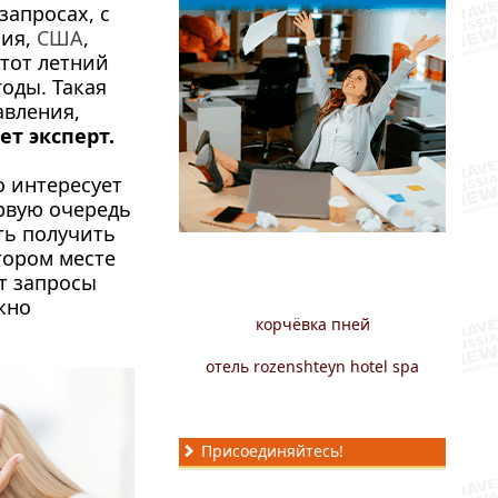
запросах, с
зия,
США
,
этот летний
оды. Такая
авления,
т эксперт.
о интересует
ервую очередь
ть получить
тором месте
ют запросы
жно
корчёвка пней
отель rozenshteyn hotel spa
Присоединяйтесь!