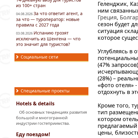
Геленджик, Ка
из 100+ стран
ним связанны
За что ответит агент, а
04.08.2026
Греция
,
Болга
за что — туроператор: новые
сезон будет д
правила с 2027 года
ситуация скла
Испанию грозят
03.08.2026
которое сущес
исключить из Шенгена — что
это значит для туристов?
Углубляясь в 
Социальные сети
потенциальных
(47% запросов
исчерпывающу
(28%) – реаль
«фото отеля» 
Специальные проекты
отдохнуть в эт
Hotels & details
Кроме того, т
тип размещени
Об основных тенденциях развития
большой и многогранной
котором отель
индустрии гостеприимства.
предлагаемый
цены, близост
Еду поездом!