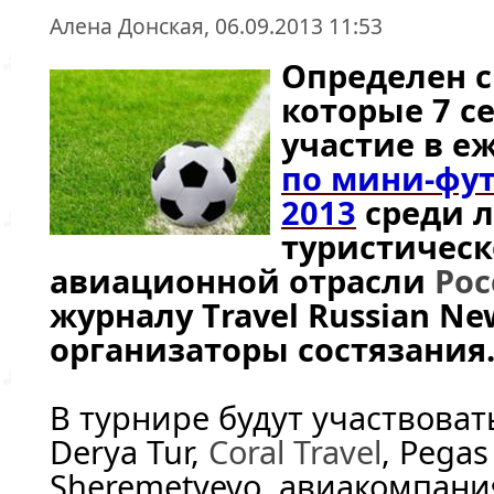
Алена Донская, 06.09.2013 11:53
Определен с
которые 7 с
участие в е
по мини-фут
2013
среди 
туристичес
авиационной отрасли
Рос
журналу Тravel Russian N
организаторы состязания
В турнире будут участвоват
Derya Tur,
Coral Travel
, Pegas
Sheremetyevo, авиакомпани