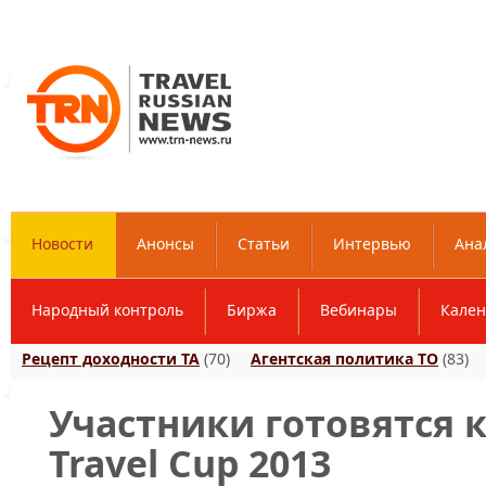
Новости
Анонсы
Статьи
Интервью
Ана
Народный контроль
Биржа
Вебинары
Кален
Рецепт доходности ТА
(70)
Агентская политика ТО
(83)
Участники готовятся 
Travel Cup 2013