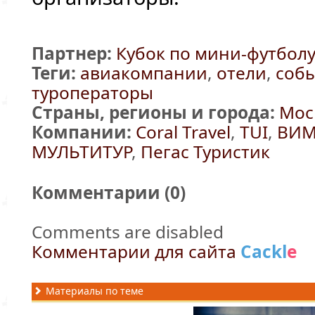
Партнер:
Кубок по мини-футболу 
Теги:
авиакомпании
,
отели
,
соб
туроператоры
Страны, регионы и города:
Мос
Компании:
Coral Travel
,
TUI
,
ВИМ
МУЛЬТИТУР
,
Пегас Туристик
Комментарии (
0
)
Comments are disabled
Комментарии для сайта
Cackl
e
Материалы по теме