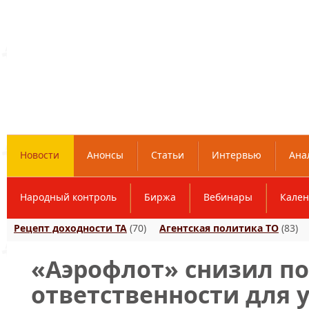
Новости
Анонсы
Статьи
Интервью
Ана
Народный контроль
Биржа
Вебинары
Кален
Рецепт доходности ТА
(70)
Агентская политика ТО
(83)
«Аэрофлот» снизил п
ответственности для 