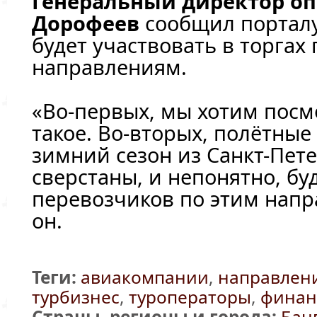
Генеральный директор о
Дорофеев
сообщил порталу
будет участвовать в торгах
направлениям.
«Во-первых, мы хотим посмо
такое. Во-вторых, полётны
зимний сезон из Санкт-Пет
сверстаны, и непонятно, бу
перевозчиков по этим напр
он.
Теги:
авиакомпании
,
направлен
турбизнес
,
туроператоры
,
финан
Страны, регионы и города:
Бан