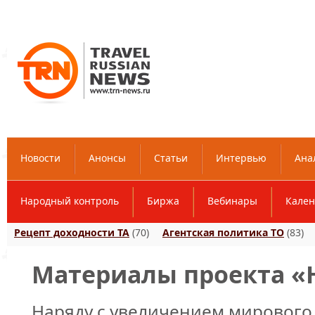
Новости
Анонсы
Статьи
Интервью
Ана
Народный контроль
Биржа
Вебинары
Кален
Рецепт доходности ТА
(70)
Агентская политика ТО
(83)
Материалы проекта «Ho
Наряду с увеличением мирового 