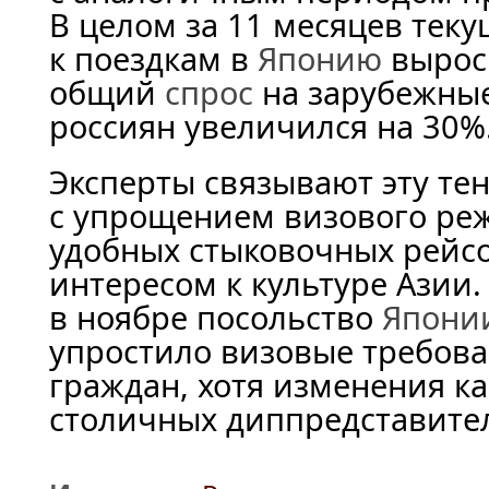
В целом за 11 месяцев теку
к поездкам в
Японию
вырос 
общий
спрос
на зарубежны
россиян увеличился на 30%
Эксперты связывают эту т
с упрощением визового ре
удобных стыковочных рейс
интересом к культуре Азии.
в ноябре посольство
Япони
упростило визовые требова
граждан, хотя изменения ка
столичных диппредставител