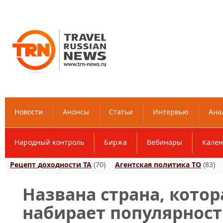
Новости
Анонсы
Статьи
Интервью
Ана
Народный контроль
Биржа
Вебинары
Кален
Рецепт доходности ТА
(70)
Агентская политика ТО
(83)
Названа страна, котор
набирает популярност