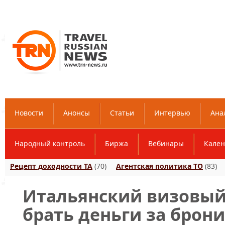
Новости
Анонсы
Статьи
Интервью
Ана
Народный контроль
Биржа
Вебинары
Кален
Рецепт доходности ТА
(70)
Агентская политика ТО
(83)
Итальянский визовый
брать деньги за брон