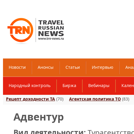
Новости
Анонсы
Статьи
Интервью
Ана
Народный контроль
Биржа
Вебинары
Кален
Рецепт доходности ТА
(70)
Агентская политика ТО
(83)
Адвентур
Вид деятельности:
Турагентств