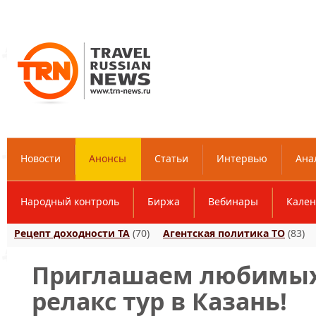
Новости
Анонсы
Статьи
Интервью
Ана
Народный контроль
Биржа
Вебинары
Кален
Рецепт доходности ТА
(70)
Агентская политика ТО
(83)
Приглашаем любимых
релакс тур в Казань!