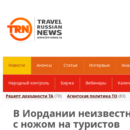
Новости
Анонсы
Статьи
Интервью
Ана
Народный контроль
Биржа
Вебинары
Кален
Рецепт доходности ТА
(70)
Агентская политика ТО
(83)
В Иордании неизвест
с ножом на туристов