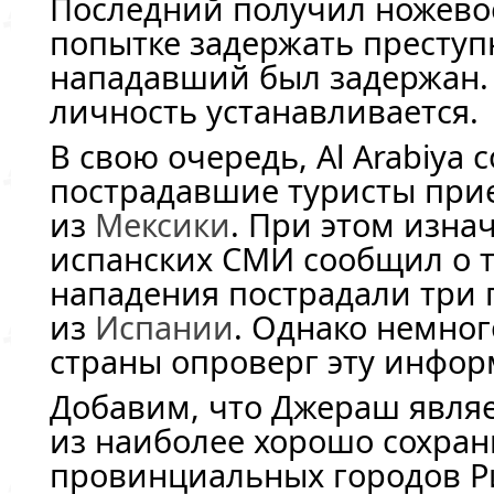
Последний получил ножево
попытке задержать преступн
нападавший был задержан. 
личность устанавливается.
В свою очередь, Al Arabiya 
пострадавшие туристы при
из
Мексики
. При этом изна
испанских СМИ сообщил о то
нападения пострадали три
из
Испании
. Однако немно
страны опроверг эту инфо
Добавим, что Джераш явля
из наиболее хорошо сохра
провинциальных городов 