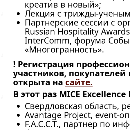
креатив в новый»;
Лекция с
трижды-учены
Партнерские сессии с о
Russian Hospitality Award
InterComm, форума Соб
«Многогранность».
! Регистрация профессио
участников, покупателей 
открыта на
сайте.
В этот раз MICE Excellenc
Свердловская область,
р
Avantage Project,
event-о
F.A.C.C.T., партнер по и