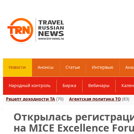
Новости
Анонсы
Статьи
Интервью
Ана
Народный контроль
Биржа
Вебинары
Кален
Рецепт доходности ТА
(70)
Агентская политика ТО
(83)
Открылась регистрац
на MICE Excellence For