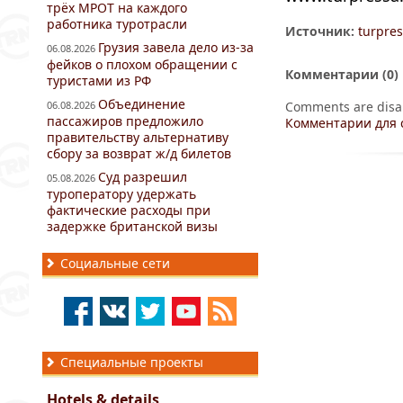
трёх МРОТ на каждого
работника туротрасли
Источник:
turpre
Грузия завела дело из-за
06.08.2026
фейков о плохом обращении с
Комментарии (
0
)
туристами из РФ
Объединение
06.08.2026
Comments are disa
пассажиров предложило
Комментарии для 
правительству альтернативу
сбору за возврат ж/д билетов
Суд разрешил
05.08.2026
туроператору удержать
фактические расходы при
задержке британской визы
Социальные сети
Специальные проекты
Hotels & details