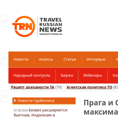
Новости
Анонсы
Статьи
Интервью
Народный контроль
Биржа
Вебинары
Ка
Рецепт доходности ТА
(70)
Агентская политика ТО
(83
Прага и
Новости турбизнеса
максима
Безвиз расширяется:
07.08.2026
Вьетнам, Индонезия и