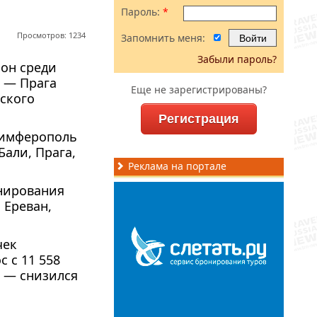
Пароль:
*
Просмотров: 1234
Запомнить меня:
Забыли пароль?
он среди
 — Прага
Еще не зарегистрированы?
ского
Регистрация
Симферополь
 Бали, Прага,
Реклама на портале
нирования
 Ереван,
чек
 с 11 558
м — снизился