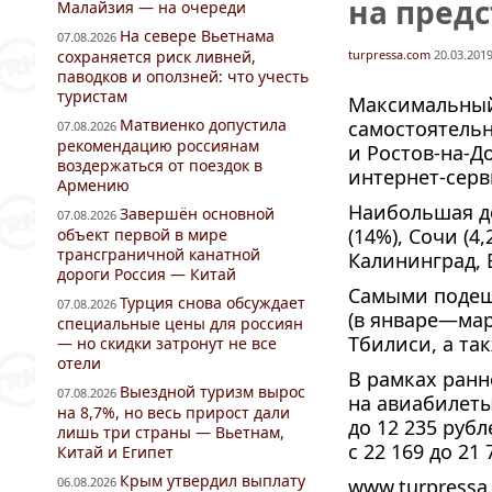
на пред
Малайзия — на очереди
На севере Вьетнама
07.08.2026
сохраняется риск ливней,
turpressa.com
20.03.2019
паводков и оползней: что учесть
туристам
Максимальный
Матвиенко допустила
самостоятель
07.08.2026
рекомендацию россиянам
и
Ростов-на-Д
воздержаться от поездок в
интернет-серв
Армению
Наибольшая д
Завершён основной
07.08.2026
(14%), Сочи (4
объект первой в мире
трансграничной канатной
Калининград, 
дороги Россия — Китай
Самыми подеш
Турция снова обсуждает
07.08.2026
(в январе—мар
специальные цены для россиян
Тбилиси, а та
— но скидки затронут не все
отели
В рамках ранн
Выездной туризм вырос
07.08.2026
на авиабилет
на 8,7%, но весь прирост дали
до 12 235 руб
лишь три страны — Вьетнам,
с 22 169 до 21 
Китай и Египет
Крым утвердил выплату
06.08.2026
www.turpressa