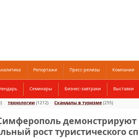
Аналитика
Репортажи
Пресс-релизы
Компании
лендарь
Семинары
Бизнес-завтраки
Выставки
)
технологии
(1212)
Скандалы в туризме
(255)
 Симферополь демонстрируют
льный рост туристического сп