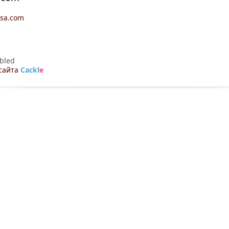
ssa.com
bled
сайта
Cackl
e