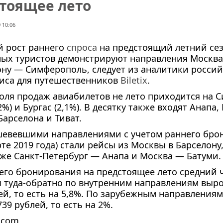
стоящее лето
 10:06
 рост раннего
спроса
на предстоящий летний сез
ных туристов демонстрируют направления Москва
ону
— Симферополь, следует из аналитики россий
иса
для путешественников
Biletix
.
оля продаж авиабилетов не лето приходится на 
,2%) и Бургас (2,1%). В десятку также входят Анапа,
Барселона и Тиват.
евевшими направлениями с учетом раннего бро
те 2019 года) стали рейсы из Москвы в Барселону,
кже
Санкт-Петербург
— Анапа и Москва — Батуми.
его бронирования на предстоящее лето средний 
ы
туда-обратно
по внутренним направлениям вырос
лей, то есть на 5,8%. По зарубежным направления
739 рублей, то есть на 2%.
.com