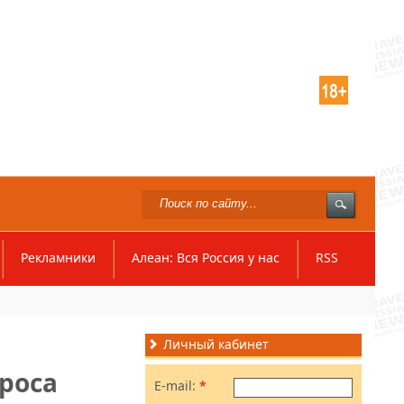
Рекламники
Алеан: Вся Россия у нас
RSS
Личный кабинет
роса
E-mail:
*