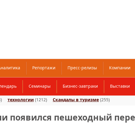
Аналитика
Репортажи
Пресс-релизы
Компании
лендарь
Семинары
Бизнес-завтраки
Выставки
)
технологии
(1212)
Скандалы в туризме
(255)
ии появился пешеходный пере