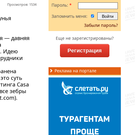
Просмотров: 1534
Пароль:
*
Запомнить меня:
унья
Забыли пароль?
я — давняя
Еще не зарегистрированы?
а
ь. Идею
Регистрация
трудники
ранена
Реклама на портале
это суть
тинга Casa
 все зебры
t.com).