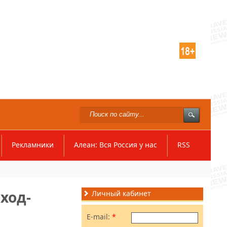
Рекламники
Алеан: Вся Россия у нас
RSS
ход-
Личный кабинет
E-mail:
*