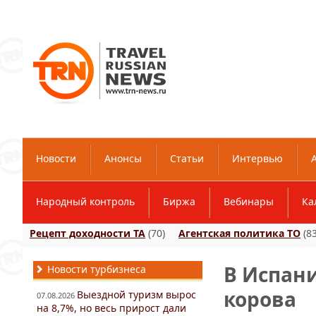
Новости
Анонсы
Статьи
Интервью
Народный контроль
Биржа
Вебинары
Ка
Рецепт доходности ТА
(70)
Агентская политика ТО
(83
В Испан
Новости турбизнеса
корова
Выездной туризм вырос
07.08.2026
на 8,7%, но весь прирост дали