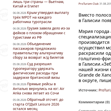
лишь три страны — Вьетнам,
ProTurizm Club
31.08.201
Китай и Египет
Крым утвердил выплату
06.08.2026
Вместо полосо
трёх МРОТ на каждого
в Галисии поя
работника туротрасли
Грузия завела дело из-за
06.08.2026
Мэрия города 
фейков о плохом обращении с
специализация
туристами из РФ
производится 
Объединение
06.08.2026
осуществил мо
пассажиров предложило
раскрасили од
правительству альтернативу
сбору за возврат ж/д билетов
голштино-фри
в Галисии.«Зе
Суд разрешил
05.08.2026
туроператору удержать
нашей жизни в
фактические расходы при
Grande de Xan
задержке британской визы
в округе, пише
Прямые рейсы в
05.08.2026
Анталью вернулись на юг: Air
Источник:
ProTur
Anka снова летает из Сочи
Обратный отсчет: до
05.08.2026
Комментарии (
0
)
старта ОТДЫХ Leisure 2026
остался месяц
Comments are disa