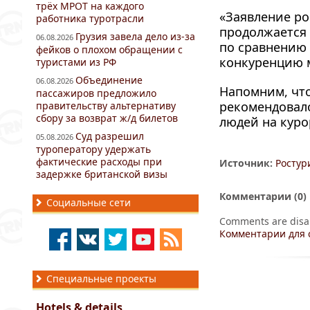
трёх МРОТ на каждого
«Заявление ро
работника туротрасли
продолжается 
Грузия завела дело из-за
06.08.2026
по сравнению
фейков о плохом обращении с
конкуренцию
туристами из РФ
Объединение
06.08.2026
Напомним, что
пассажиров предложило
рекомендовало
правительству альтернативу
сбору за возврат ж/д билетов
людей на куро
Суд разрешил
05.08.2026
туроператору удержать
фактические расходы при
Источник:
Ростур
задержке британской визы
Комментарии (
0
)
Социальные сети
Comments are disa
Комментарии для 
Специальные проекты
Hotels & details