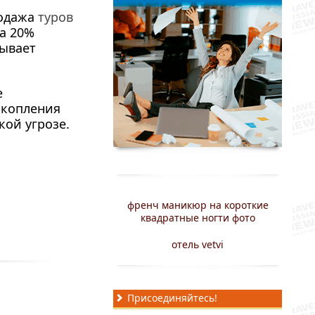
родажа
туров
а 20%
ывает
е
скопления
ой угрозе.
френч маникюр на короткие
квадратные ногти фото
отель vetvi
Присоединяйтесь!