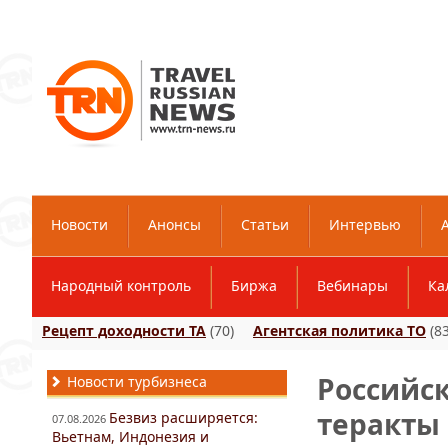
Новости
Анонсы
Статьи
Интервью
Народный контроль
Биржа
Вебинары
Ка
Рецепт доходности ТА
(70)
Агентская политика ТО
(83
Российс
Новости турбизнеса
теракты
Безвиз расширяется:
07.08.2026
Вьетнам, Индонезия и