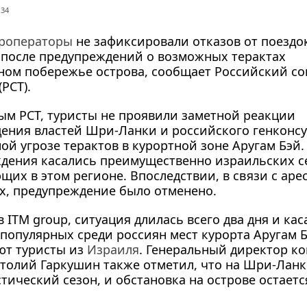
:34
уроператоры
не зафиксировали отказов от поездо
после предупреждений о возможных терактах
ном
побережье острова, сообщает Российский с
РСТ).
ым РСТ, туристы не проявили заметной реакции
дения властей
Шри-Ланки
и российского генконсу
ой угрозе терактов в курортной зоне Аругам Бэй.
ждения касались преимущественно израильских с
щих в этом регионе. Впоследствии, в связи с аре
х, предупреждение было отменено.
 ITM group, ситуация длилась всего два дня и кас
 популярных среди россиян мест курорта Аругам Б
ют туристы из
Израиля
. Генеральный директор к
толий Гаркушин также отметил, что на
Шри-Ланк
тический сезон, и обстановка на острове остаетс