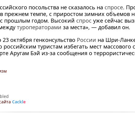
ссийского посольства не сказалось на
спросе
. П
в прежнем темпе, с приростом зимних объемов н
 с прошлым годом. Высокий
спрос
уже сейчас выз
 между
туроператорами
за места», — добавил он.
 23 октября генконсульство
России
на
Шри-Ланк
 российским туристам избегать мест массового 
рте Аругам Бэй
из-за
сообщения о террористическ
изм
bled
сайта
Cackl
e