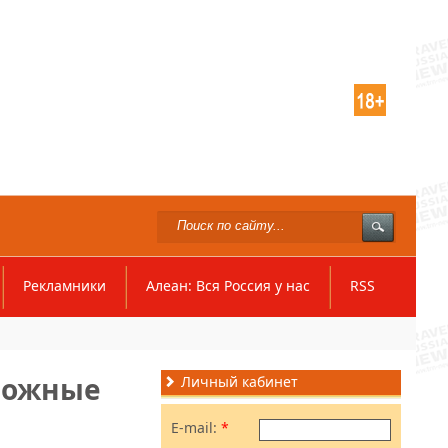
Рекламники
Алеан: Вся Россия у нас
RSS
зможные
Личный кабинет
E-mail:
*