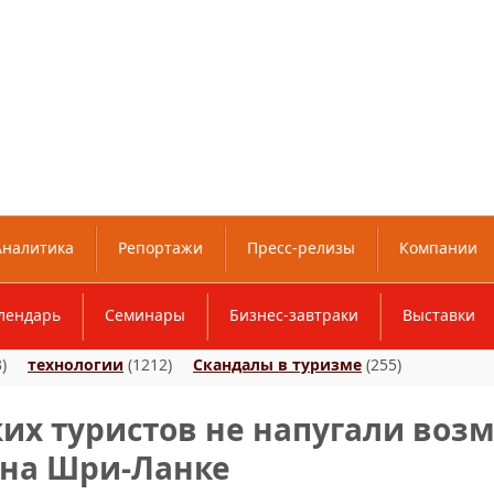
Аналитика
Репортажи
Пресс-релизы
Компании
лендарь
Семинары
Бизнес-завтраки
Выставки
)
технологии
(1212)
Скандалы в туризме
(255)
ких туристов не напугали во
 на Шри-Ланке