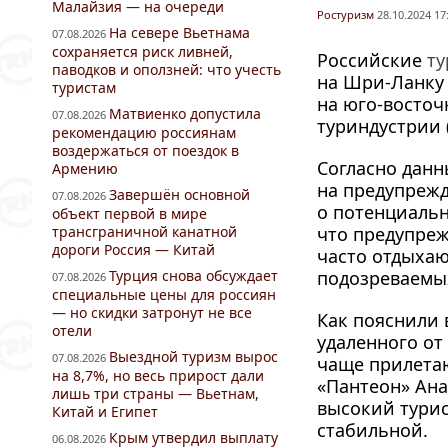
Малайзия — на очереди
Ростуризм
28.10.2024 17
На севере Вьетнама
07.08.2026
сохраняется риск ливней,
Российские
т
паводков и оползней: что учесть
на
Шри-Ланку
туристам
на
юго-восточ
Матвиенко допустила
07.08.2026
туриндустрии (
рекомендацию россиянам
воздержаться от поездок в
Согласно данн
Армению
на предупреж
Завершён основной
07.08.2026
о потенциальн
объект первой в мире
трансграничной канатной
что предупре
дороги Россия — Китай
часто отдыхаю
Турция снова обсуждает
подозреваемы
07.08.2026
специальные цены для россиян
— но скидки затронут не все
Как пояснили в
отели
удаленного от
Выездной туризм вырос
07.08.2026
чаще прилета
на 8,7%, но весь прирост дали
«Пантеон» Ана
лишь три страны — Вьетнам,
высокий турис
Китай и Египет
стабильной.
Крым утвердил выплату
06.08.2026