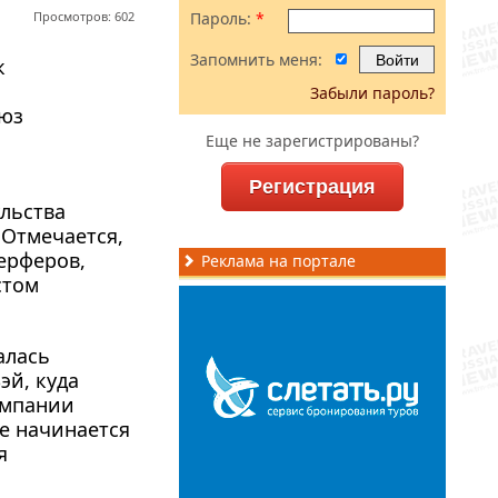
Просмотров: 602
Пароль:
*
Запомнить меня:
к
Забыли пароль?
оюз
Еще не зарегистрированы?
Регистрация
льства
 Отмечается,
ерферов,
Реклама на портале
стом
алась
эй, куда
омпании
е
начинается
я