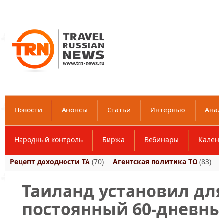
Новости
Анонсы
Статьи
Интервью
Ана
Народный контроль
Биржа
Вебинары
Кален
Рецепт доходности ТА
(70)
Агентская политика ТО
(83)
Таиланд установил дл
постоянный 60-дневн