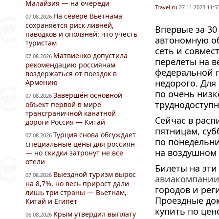
Малайзия — на очереди
Travel.ru
27.11.2023 11:5
На севере Вьетнама
07.08.2026
сохраняется риск ливней,
Впервые за 30
паводков и оползней: что учесть
автономную о
туристам
сеть и совмес
Матвиенко допустила
07.08.2026
перелеты на в
рекомендацию россиянам
федеральной п
воздержаться от поездок в
недорого. Для
Армению
по очень низк
Завершён основной
07.08.2026
труднодоступ
объект первой в мире
трансграничной канатной
Сейчас в расп
дороги Россия — Китай
пятницам, суб
Турция снова обсуждает
07.08.2026
по понедельни
специальные цены для россиян
на воздушном
— но скидки затронут не все
отели
Билеты на эти
Выездной туризм вырос
07.08.2026
авиакомпани
на 8,7%, но весь прирост дали
городов и ре
лишь три страны — Вьетнам,
Проездные док
Китай и Египет
купить по цен
Крым утвердил выплату
06.08.2026