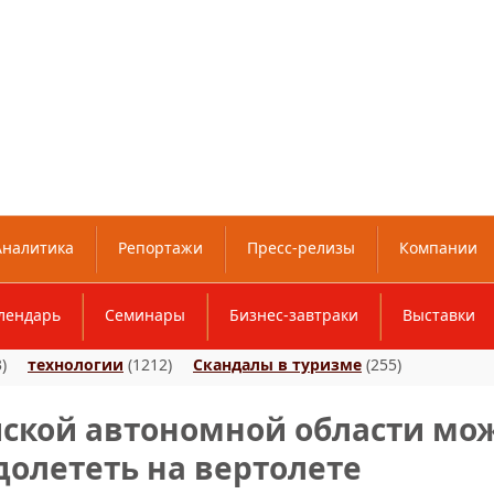
Аналитика
Репортажи
Пресс-релизы
Компании
лендарь
Семинары
Бизнес-завтраки
Выставки
)
технологии
(1212)
Скандалы в туризме
(255)
йской автономной области мо
долететь на вертолете