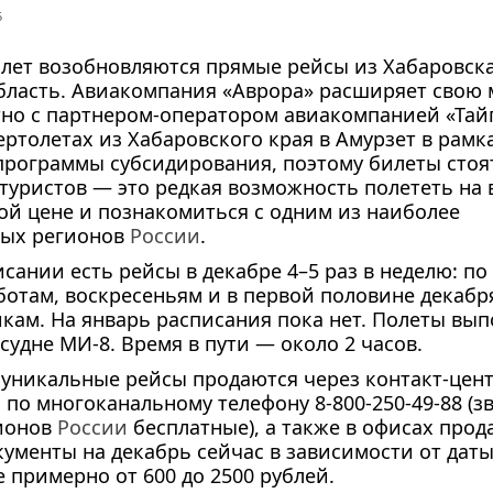
5
 лет возобновляются прямые рейсы из Хабаровск
бласть. Авиакомпания «Аврора» расширяет свою
тно с
партнером-оператором
авиакомпанией «Тайг
ертолетах из Хабаровского края в Амурзет в рамк
рограммы субсидирования, поэтому билеты стоя
 туристов — это редкая возможность полететь на 
ой цене и познакомиться с одним из наиболее
ных регионов
России
.
исании есть рейсы в декабре 4–5 раз в неделю: по
ботам, воскресеньям и в первой половине декабр
кам. На январь расписания пока нет. Полеты вы
 судне
МИ-8
. Время в пути — около 2 часов.
 уникальные рейсы продаются через
контакт-цен
и
по многоканальному телефону
8-800-250-49-88
(з
гионов
России
бесплатные), а также в офисах прод
ументы на декабрь сейчас в зависимости от дат
е примерно от 600 до 2500 рублей.