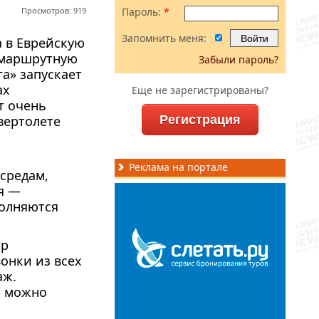
Просмотров: 919
Пароль:
*
Запомнить меня:
а в Еврейскую
 маршрутную
Забыли пароль?
а» запускает
ах
Еще не зарегистрированы?
т очень
вертолете
Регистрация
Реклама на портале
 средам,
я —
полняются
тр
вонки из всех
аж.
ы можно