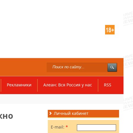
Рекламники
Алеан: Вся Россия у нас
RSS
жно
Личный кабинет
E-mail:
*