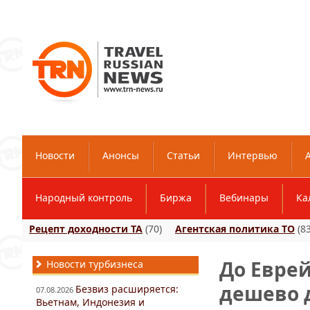
Новости
Анонсы
Статьи
Интервью
Народный контроль
Биржа
Вебинары
Ка
Рецепт доходности ТА
(70)
Агентская политика ТО
(83
До Евре
Новости турбизнеса
дешево 
Безвиз расширяется:
07.08.2026
Вьетнам, Индонезия и