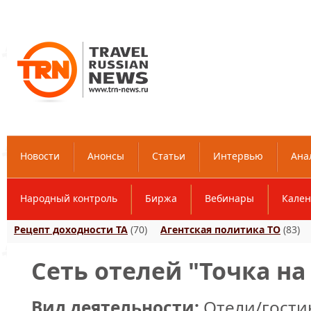
Новости
Анонсы
Статьи
Интервью
Ана
Народный контроль
Биржа
Вебинары
Кален
Рецепт доходности ТА
(70)
Агентская политика ТО
(83)
Сеть отелей "Точка на
Вид деятельности:
Отели/гост