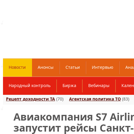
Новости
Анонсы
Статьи
Интервью
Ана
Народный контроль
Биржа
Вебинары
Кален
Рецепт доходности ТА
(70)
Агентская политика ТО
(83)
Авиакомпания S7 Airli
запустит рейсы Санкт-