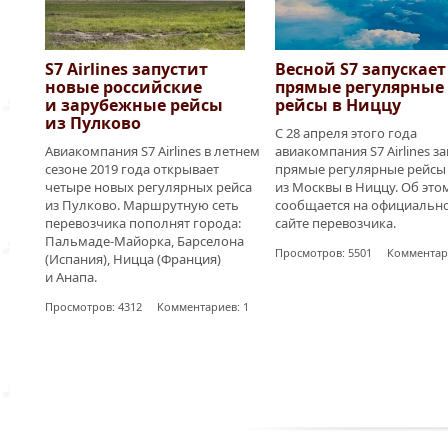
S7 Airlines запустит
Весной S7 запускает
новые российские
прямые регулярные
и зарубежные рейсы
рейсы в Ниццу
из Пулково
С 28 апреля этого года
Авиакомпания S7 Airlines в летнем
авиакомпания S7 Airlines з
сезоне 2019 года открывает
прямые регулярные рейсы
четыре новых регулярных рейса
из Москвы в Ниццу. Об это
из Пулково. Маршрутную сеть
сообщается на официальн
перевозчика пополнят города:
сайте перевозчика.
Пальмаде-Майорка, Барселона
Просмотров: 5501 Комментари
(Испания), Ницца (Франция)
и Анапа.
Просмотров: 4312 Комментариев: 1