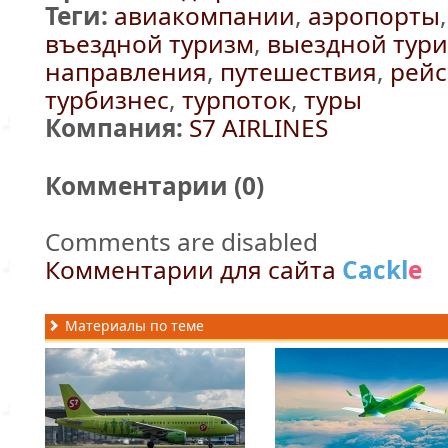
Теги:
авиакомпании
,
аэропорты
въездной туризм
,
выездной тур
направления
,
путешествия
,
рей
турбизнес
,
турпоток
,
туры
Компания:
S7 AIRLINES
Комментарии (
0
)
Comments are disabled
Комментарии для сайта
Cackl
e
Материалы по теме