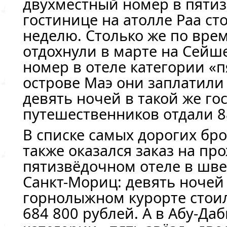
двухместный номер в пяти
гостинице на атолле Раа сто
неделю. Столько же по вре
отдохнули в марте на Сейше
номер в отеле категории «п
острове Маэ они заплатили 
девять ночей в такой же го
путешественников отдали 8
В списке самых дорогих бр
также оказался заказ на пр
пятизвёдочном отеле в шв
Санкт-Мориц: девять ночей
горнолыжном курорте стои
684 800 рублей. А в Абу-Да