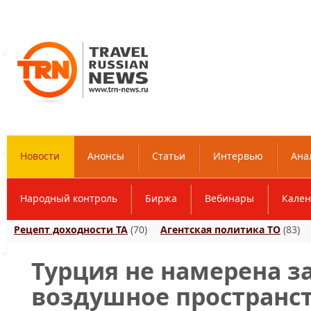
Новости
Анонсы
Статьи
Интервью
Ана
Народный контроль
Биржа
Вебинары
Кален
Рецепт доходности ТА
(70)
Агентская политика ТО
(83)
Турция не намерена з
воздушное пространс