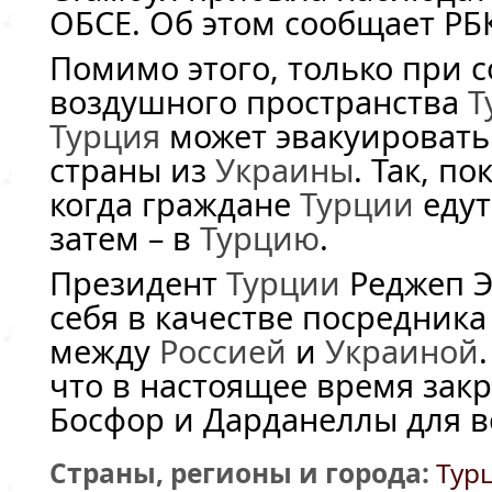
ОБСЕ. Об этом сообщает РБ
Помимо этого, только при 
воздушного пространства
Т
Турция
может эвакуировать
страны из
Украины
. Так, по
когда граждане
Турции
едут
затем – в
Турцию
.
Президент
Турции
Реджеп Э
себя в качестве посредника
между
Россией
и
Украиной
что в настоящее время за
Босфор и Дарданеллы для в
Страны, регионы и города:
Тур