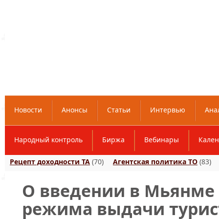
Новости
Анонсы
Статьи
Интервью
Ана
Народный контроль
Биржа
Вебинары
Кален
Рецепт доходности ТА
(70)
Агентская политика ТО
(83)
О введении в Мьянме 
режима выдачи турис