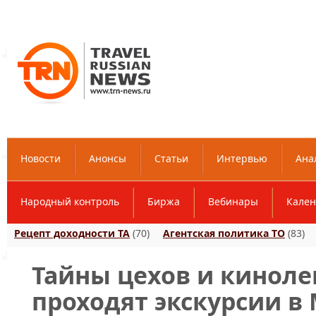
Новости
Анонсы
Статьи
Интервью
Ана
Народный контроль
Биржа
Вебинары
Кален
Рецепт доходности ТА
(70)
Агентская политика ТО
(83)
Тайны цехов и киноле
проходят экскурсии 