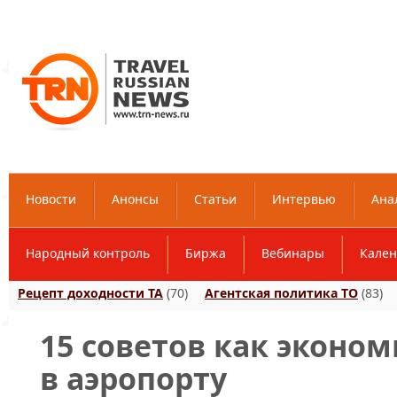
Новости
Анонсы
Статьи
Интервью
Ана
Народный контроль
Биржа
Вебинары
Кален
Рецепт доходности ТА
(70)
Агентская политика ТО
(83)
15 советов как эконо
в аэропорту