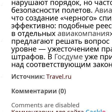
нарушают порядок, но част
безопасности полетов.
Ави
что создание «черного» спи
эффективно: подобные реес
в отдельных
авиакомпания
предлагают решать вопрос 
уровне — ужесточением пр
штрафов. В
Госдуме
уже при
над соответствующим зако
Источник:
Travel.ru
Комментарии (
0
)
Comments are disabled
Комментарии для сайта
Cackl
e