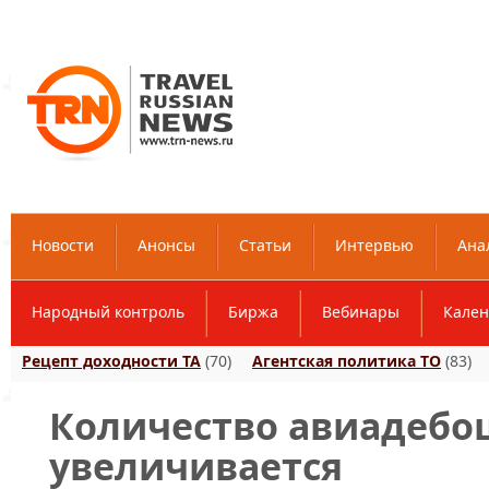
Новости
Анонсы
Статьи
Интервью
Ана
Народный контроль
Биржа
Вебинары
Кален
Рецепт доходности ТА
(70)
Агентская политика ТО
(83)
Количество авиадебо
увеличивается