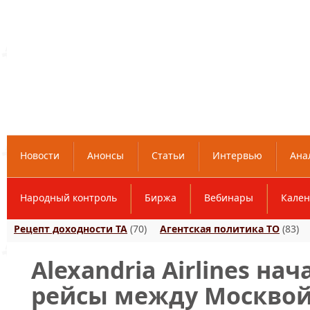
Новости
Анонсы
Статьи
Интервью
Ана
Народный контроль
Биржа
Вебинары
Кален
Рецепт доходности ТА
(70)
Агентская политика ТО
(83)
Alexandria Airlines на
рейсы между Москвой