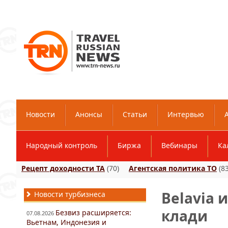
Новости
Анонсы
Статьи
Интервью
Народный контроль
Биржа
Вебинары
Ка
Рецепт доходности ТА
(70)
Агентская политика ТО
(83
Belavia 
Новости турбизнеса
клади
Безвиз расширяется:
07.08.2026
Вьетнам, Индонезия и