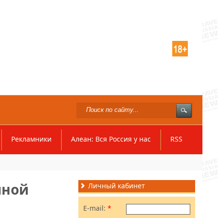
Рекламники
Алеан: Вся Россия у нас
RSS
чной
Личный кабинет
E-mail:
*