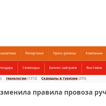
Аналитика
Репортажи
Пресс-релизы
Компании
лендарь
Семинары
Бизнес-завтраки
Выставки
)
технологии
(1212)
Скандалы в туризме
(255)
изменила правила провоза ру