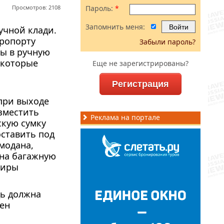
Просмотров: 2108
Пароль:
*
Запомнить меня:
учной клади.
эропорту
Забыли пароль?
ны в ручную
 которые
Еще не зарегистрированы?
Регистрация
при выходе
зместить
Реклама на портале
скую сумку
оставить под
модана,
 на багажную
жиры
дь должна
жен