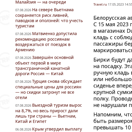
Малайзия — на очереди
Travel.ru
17.05.2023 14:5
На севере Вьетнама
07.08.2026
сохраняется риск ливней,
Белорусская а
паводков и оползней: что учесть
С 15 мая 2023
туристам
в магазинах D
Матвиенко допустила
07.08.2026
кладь с соблю
рекомендацию россиянам
пассажиры бер
воздержаться от поездок в
маркироватьс
Армению
Завершён основной
07.08.2026
Бирки будут д
объект первой в мире
на посадку. Э
трансграничной канатной
ручную кладь 
дороги Россия — Китай
или небольшой
Турция снова обсуждает
07.08.2026
сиденье впере
специальные цены для россиян
крупной сумки
— но скидки затронут не все
отели
полку. Провод
не нарушали п
Выездной туризм вырос
07.08.2026
на 8,7%, но весь прирост дали
Напомним, чт
лишь три страны — Вьетнам,
быть размером
Китай и Египет
превышать 10
Крым утвердил выплату
06.08.2026