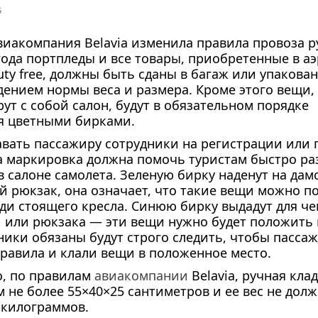
5
виакомпания Belavia изменила правила провоза р
 года портпледы и все товары, приобретенные в а
uty free, должны быть сданы в багаж или упакова
дением нормы веса и размера. Кроме этого вещи,
ут с собой салон, будут в обязательном порядке
я цветными бирками.
авать пассажиру сотрудники на регистрации или 
та маркировка должна помочь туристам быстро ра
в салоне самолета. Зеленую бирку наденут на дам
 рюкзак, она означает, что такие вещи можно п
ди стоящего кресла. Синюю бирку выдадут для че
 или рюкзака — эти вещи нужно будет положить
ники обязаны будут строго следить, чтобы пасса
равила и клали вещи в положенное место.
о, по правилам
авиакомпании
Belavia, ручная кла
 не более 55×40×25 сантиметров и ее вес не дол
 килограммов.