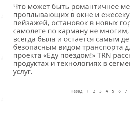
Что может быть романтичнее мер
проплывающих в окне и ежесек
пейзажей, остановок в новых го
самолете по карману не многим,
всегда была и остается самым 
безопасным видом транспорта дл
проекта «Еду поездом!» TRN рас
продуктах и технологиях в сег
услуг.
Назад
1
2
3
4
5
6
7