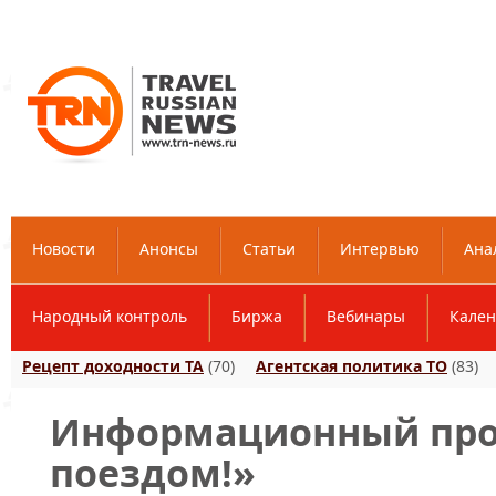
Новости
Анонсы
Статьи
Интервью
Ана
Народный контроль
Биржа
Вебинары
Кален
Рецепт доходности ТА
(70)
Агентская политика ТО
(83)
Информационный про
поездом!»