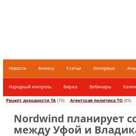
Новости
Анонсы
Статьи
Интервью
Ана
Народный контроль
Биржа
Вебинары
Кален
Рецепт доходности ТА
(70)
Агентская политика ТО
(83)
Nordwind планирует 
между Уфой и Владик